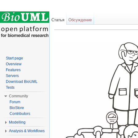
Статья
Обсуждение
Перейти к:
навигация
,
поиск
Start page
Overview
Features
Servers
Download BioUML
Tests
Community
Forum
BioStore
Contributors
Modelling
Analysis & Workflows